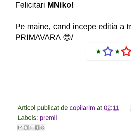
Felicitari
MNiko!
Pe maine, cand incepe editia a tr
PRIMAVARA 😍/
Articol publicat de
copilarim
at
02:11
Labels:
premii