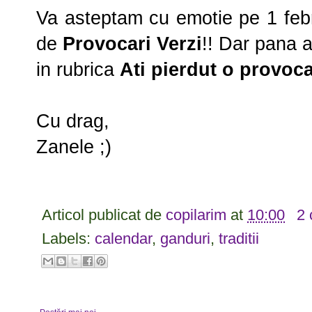
Va asteptam cu emotie pe 1 febru
de
Provocari Verzi
!! Dar pana at
in rubrica
Ati pierdut o provoc
Cu drag,
Zanele ;)
Articol publicat de
copilarim
at
10:00
2
Labels:
calendar
,
ganduri
,
traditii