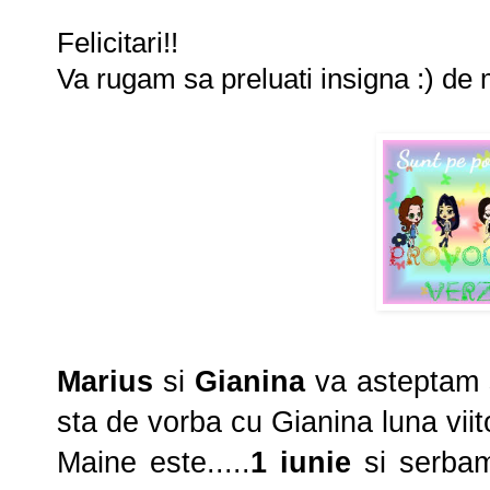
Felicitari!!
Va rugam sa preluati insigna :) de 
Marius
si
Gianina
va asteptam s
sta de vorba cu Gianina luna viito
Maine este.....
1 iunie
si
serb