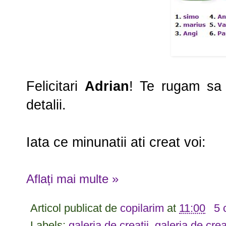
Felicitari
Adrian
! Te rugam sa 
detalii.
Iata ce minunatii ati creat voi:
Aflați mai multe »
Articol publicat de
copilarim
at
11:00
5 
Labels:
galeria de creatii
,
galeria de crea