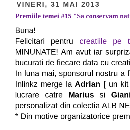
VINERI, 31 MAI 2013
Premiile temei #15 "Sa conservam na
Buna!
Felicitari pentru
creatiile pe
MINUNATE! Am avut iar surpriza
bucurati de fiecare data cu creat
In luna mai, sponsorul nostru a 
Inlinkz merge la
Adrian
[ un ki
lucrare catre
Marius
si
Gia
personalizat din colectia ALB N
* Din motive organizatorice premi