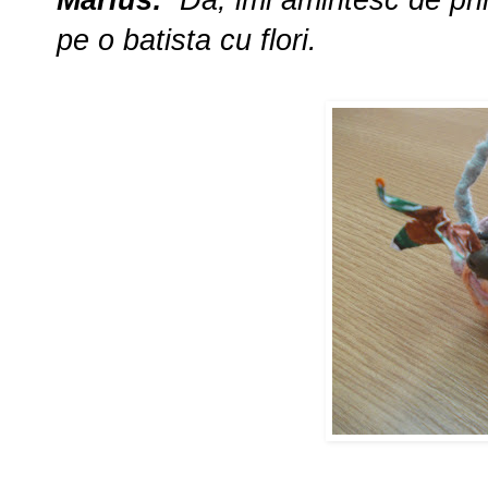
Marius:
Da, imi amintesc de pri
pe o batista cu flori.