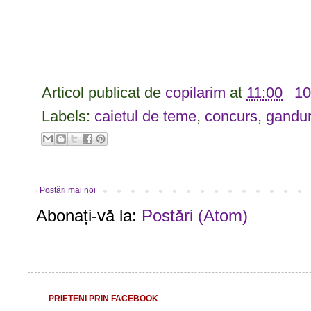
Articol publicat de
copilarim
at
11:00
10
Labels:
caietul de teme
,
concurs
,
gandur
Postări mai noi
Abonați-vă la:
Postări (Atom)
PRIETENI PRIN FACEBOOK