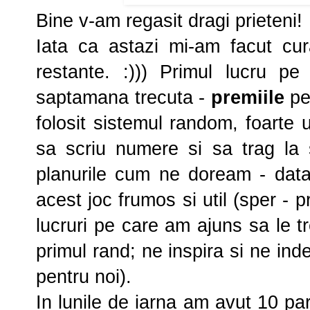
Bine v-am regasit dragi prieteni!
Iata ca astazi mi-am facut cur
restante. :))) Primul lucru p
saptamana trecuta -
premiile
pe
folosit sistemul random, foarte ut
sa scriu numere si sa trag la s
planurile cum ne doream - data 
acest joc frumos si util (sper - 
lucruri pe care am ajuns sa le t
primul rand; ne inspira si ne in
pentru noi).
In lunile de iarna am avut 10 par