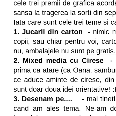
cele trei premii de grafica acord
sansa la tragerea la sorti din sep
Iata care sunt cele trei teme si 
1.
Jucarii din carton
-
nimic ma
copii, sau chiar pentru voi, car
nu, ambalajele nu sunt
pe gratis.
2.
Mixed media cu Cirese
prima ca atare (ca Oana, samburi
ce aduce aminte de cirese, din d
sunt doar doua idei orientative! 
3.
Desenam pe....
-
mai tinet
cand am ales tema. Ne-am do