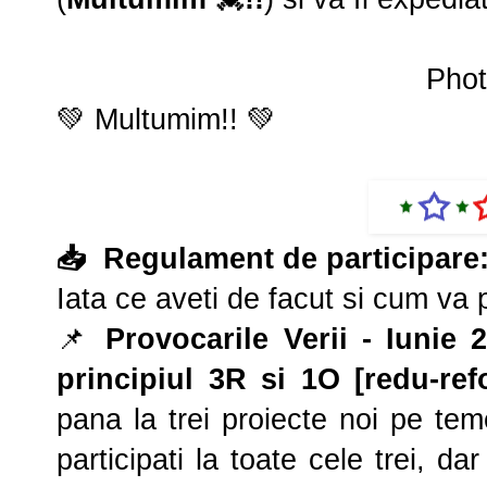
Phot
💚 Multumim!! 💚
📥
Regulament de participare
Iata ce aveti de facut si cum va p
📌
Provocarile Verii - Iunie 
principiul 3R si 1O [redu-refo
pana la trei proiecte noi pe te
participati la toate cele trei, da