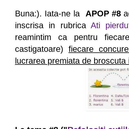
Buna:). Iata-ne la
APOP #8
a
inscrisa in rubrica
Ati pierd
reamintim ca pentru fiecar
castigatoare)
fiecare concur
lucrarea premiata de broscuta i