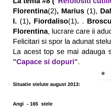
La tema
#8
("
Refolositi cutiil
Florentina
(2)
,
Marius
(1),
Da
I.
(1)
,
Fiordaliso
(1)
.
.
Broscu
Florentina
, lucrare care ii ad
Felicitari si spor la adunat stel
La acest top se mai adauga 
"Capace si dopuri"
.
Situatie stelute august 2013:
Angi - 165 stele