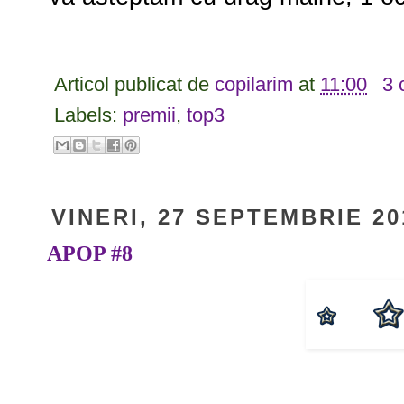
Articol publicat de
copilarim
at
11:00
3 
Labels:
premii
,
top3
VINERI, 27 SEPTEMBRIE 20
APOP #8