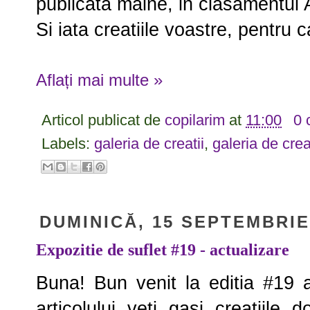
publicata maine, in clasamentul
Si iata creatiile voastre, pentru c
Aflați mai multe »
Articol publicat de
copilarim
at
11:00
0 
Labels:
galeria de creatii
,
galeria de crea
DUMINICĂ, 15 SEPTEMBRIE
Expozitie de suflet #19 - actualizare
Buna! Bun venit la editia #19 a
articolului veti gasi creatiile