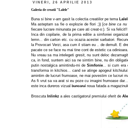
VINERI, 26 APRILIE 2013
Galeria de creatii "Lalele"
Buna si bine v-am gasit la colectia creatiilor pe tema
Lalel
Ma asteptam sa fie o explozie de flori ;)) [
ce bine ca nu 
fiecare lucrare minunata pe care ati creat-o:). Si va felicit!!
Inca din copilarie, de la prima editie a simfoniei organiza
lemn... din carton etc. cu ocazia acestei sarbatori. Recu
la Provocari Verzi, asa cum il stiam eu .. de demult. E d
pacate ce se face nu mai tine cont de estetic ca odinioara.
Nu vreau sa ma intelegeti gresit, nu sunt deloc dezamagi
ca, in fond, suntem aici sa ne simtim bine, nu din obligat
putin nostalgica amintindu-mi de
Simfonie
... si cum era 
transforma in kitchios... cand se atinge apogeul kitchiulu
amintim de lucruri frumoase, ne mai povestim ce lucruri mai
As fi vrut sa va arat si eu poze cu imagini frumoase dar...
este inca dureros vizual
buncarul
noua fatada a magazinului
Broscuta
Inlinkz
a ales castigatorul premiului oferit de
Al