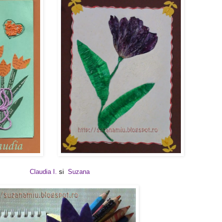
Claudia I.
si
Suzana