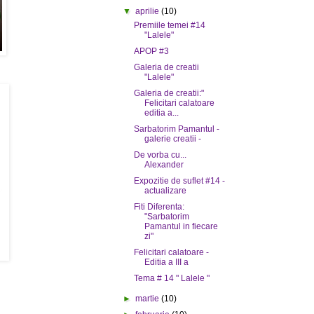
▼
aprilie
(10)
Premiile temei #14
"Lalele"
APOP #3
Galeria de creatii
"Lalele"
Galeria de creatii:"
Felicitari calatoare
editia a...
Sarbatorim Pamantul -
galerie creatii -
De vorba cu...
Alexander
Expozitie de suflet #14 -
actualizare
Fiti Diferenta:
"Sarbatorim
Pamantul in fiecare
zi"
Felicitari calatoare -
Editia a III a
Tema # 14 " Lalele "
►
martie
(10)