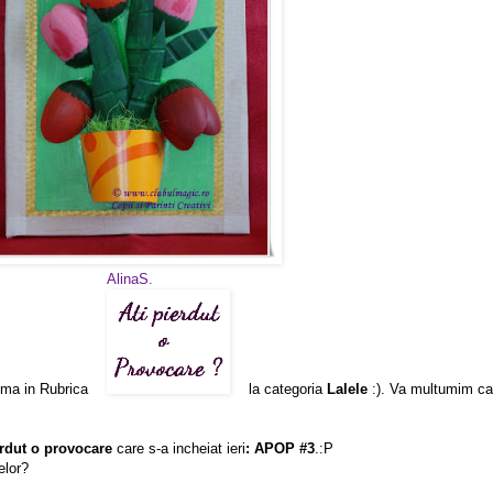
AlinaS.
tema in Rubrica
la categoria
Lalele
:). Va multumim ca 
erdut o provocare
care s-a incheiat ieri
: APOP #3
.:P
elor?