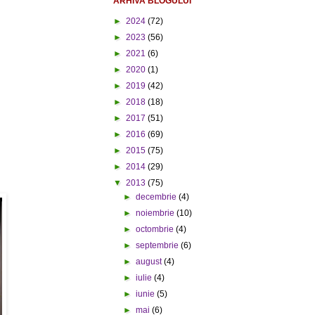
ARHIVA BLOGULUI
►
2024
(72)
►
2023
(56)
►
2021
(6)
►
2020
(1)
►
2019
(42)
►
2018
(18)
►
2017
(51)
►
2016
(69)
►
2015
(75)
►
2014
(29)
▼
2013
(75)
►
decembrie
(4)
►
noiembrie
(10)
►
octombrie
(4)
►
septembrie
(6)
►
august
(4)
►
iulie
(4)
►
iunie
(5)
►
mai
(6)