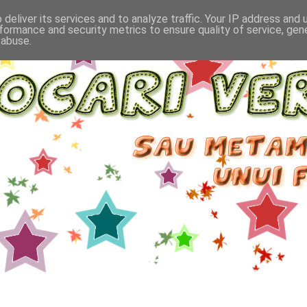
deliver its services and to analyze traffic. Your IP address and
formance and security metrics to ensure quality of service, ge
 abuse.