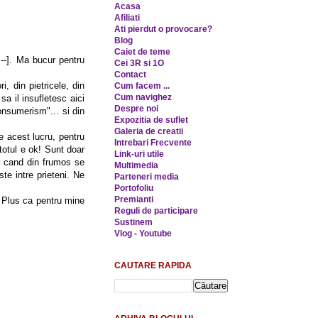
Acasa
Afiliati
Ati pierdut o provocare?
Blog
Caiet de teme
-]. Ma bucur pentru
Cei 3R si 1O
Contact
, din pietricele, din
Cum facem ...
Cum navighez
a il insufletesc aici
Despre noi
onsumerism"... si din
Expozitia de suflet
Galeria de creatii
 acest lucru, pentru
Intrebari Frecvente
totul e ok! Sunt doar
Link-uri utile
st cand din frumos se
Multimedia
te intre prieteni. Ne
Parteneri media
Portofoliu
Premianti
t. Plus ca pentru mine
Reguli de participare
Sustinem
Vlog - Youtube
CAUTARE RAPIDA