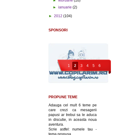
►
februarie
(10)
►
ianuarie
(2)
►
2012
(104)
SPONSORI
1
2
3
4
5
6
PROPUNE TEME
Adauga cel mult 6 teme pe
care crezi ca mesagerii
papusi ar trebui sa le aduca
in discutie, in aceasta noua
aventura.
Scrie astfel: numele tau -
tema propusa