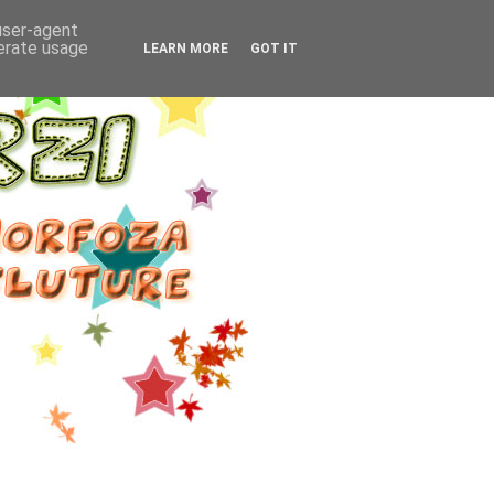
 user-agent
nerate usage
LEARN MORE
GOT IT