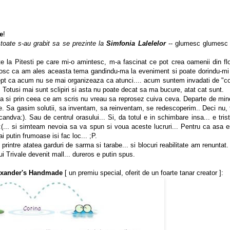
e
!
toate s-au grabit sa se prezinte la
Simfonia Lalelelor
-- glumesc glumesc -
te la Pitesti pe care mi-o amintesc, m-a fascinat ce pot crea oamenii din flori
nosc ca am ales aceasta tema gandindu-ma la eveniment si poate dorindu-mi s
rept ca acum nu se mai organizeaza ca atunci.... acum suntem invadati de "c
 Totusi mai sunt sclipiri si asta nu poate decat sa ma bucure, atat cat sunt.
ta si prin ceea ce am scris nu vreau sa reprosez cuiva ceva. Departe de mine
ie. Sa gasim solutii, sa inventam, sa reinventam, se redescoperim.. Deci nu, 
candva:). Sau de centrul orasului... Si, da totul e in schimbare insa... e tri
i:(... si simteam nevoia sa va spun si voua aceste lucruri... Pentru ca asa es
 putin frumoase isi fac loc... ;P.
 printre atatea garduri de sarma si tarabe... si blocuri reabilitate am renunta
 Trivale devenit mall... dureros e putin spus.
exander's Handmade
[ un premiu special, oferit de un foarte tanar creator ]: