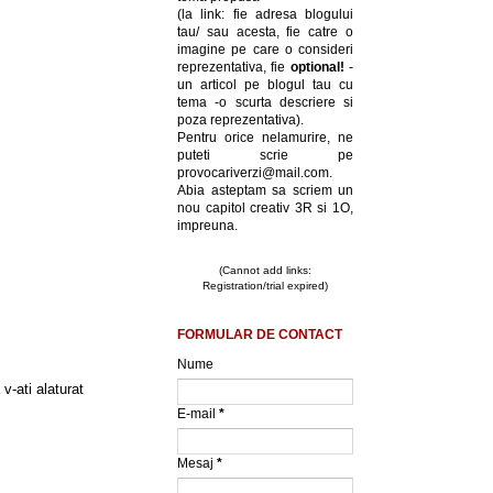
(la link: fie adresa blogului
tau/ sau acesta, fie catre o
imagine pe care o consideri
reprezentativa, fie
optional!
-
un articol pe blogul tau cu
tema -o scurta descriere si
poza reprezentativa).
Pentru orice nelamurire, ne
puteti scrie pe
provocariverzi@mail.com.
Abia asteptam sa scriem un
nou capitol creativ 3R si 1O,
impreuna.
(Cannot add links:
Registration/trial expired)
FORMULAR DE CONTACT
Nume
v-ati alaturat
E-mail
*
Mesaj
*