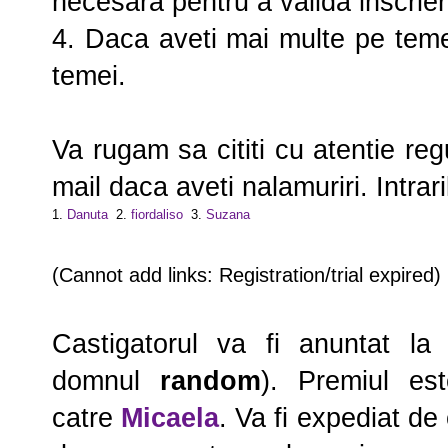
necesara pentru a valida inscrie
4. Daca aveti mai multe pe teme
temei.
Va rugam sa cititi cu atentie reg
mail daca aveti nalamuriri. Intrari
1.
Danuta
2.
fiordaliso
3.
Suzana
(Cannot add links: Registration/trial expired)
Castigatorul va fi anuntat la s
domnul
random
). Premiul es
catre
Micaela
. Va fi expediat de 