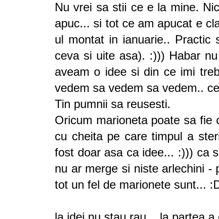
Nu vrei sa stii ce e la mine. N
apuc... si tot ce am apucat e cl
ul montat in ianuarie.. Practic
ceva si uite asa). :))) Habar n
aveam o idee si din ce imi tre
vedem sa vedem sa vedem.. ce o 
Tin pumnii sa reusesti.
Oricum marioneta poate sa fie c
cu cheita pe care timpul a ster
fost doar asa ca idee... :))) c
nu ar merge si niste arlechini 
tot un fel de marionete sunt... :
la idei nu stau rau... la partea 