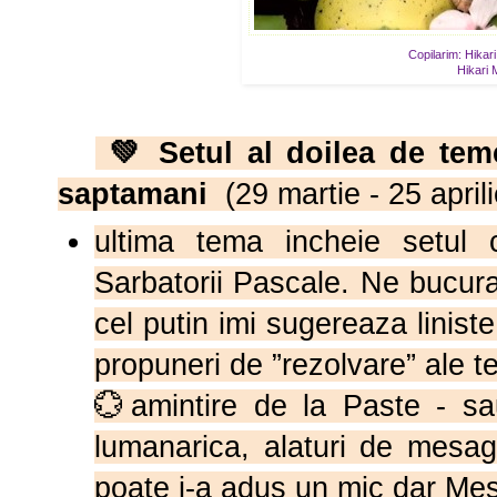
Copilarim: Hikari
Hikari M
💚
Setul al doilea de te
saptamani
(29 martie - 25 aprili
ultima tema incheie setul
Sarbatorii Pascale. Ne bucu
cel putin imi sugereaza liniste
propuneri de ”rezolvare” ale t
💮amintire de la Paste - s
lumanarica, alaturi de mesag
poate i-a adus un mic dar Mes