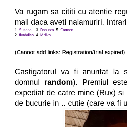
Va rugam sa cititi cu atentie reg
mail daca aveti nalamuriri. Intrari
1.
Suzana
3.
Danutza
5.
Carmen
2.
fiordaliso
4.
MNiko
(Cannot add links: Registration/trial expired)
Castigatorul va fi anuntat la sf
domnul
random
). Premiul est
expediat de catre mine (Rux) si
de bucurie in .. cutie (care va f