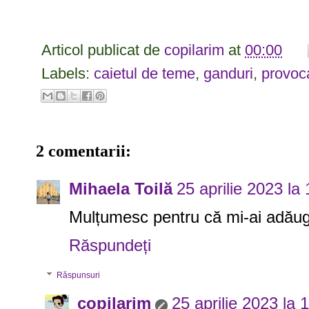
Articol publicat de
copilarim
at
00:00
Labels:
caietul de teme
,
ganduri
,
provoca
2 comentarii:
Mihaela Toilă
25 aprilie 2023 la
Mulțumesc pentru că mi-ai adăuga
Răspundeți
Răspunsuri
copilarim
25 aprilie 2023 la 