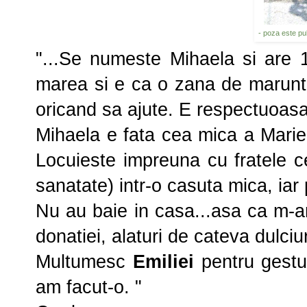
- poza este pu
"...Se numeste Mihaela si are 1
marea si e ca o zana de marunti
oricand sa ajute. E respectuoasa
Mihaela e fata cea mica a Mariei 
Locuieste impreuna cu fratele c
sanatate) intr-o casuta mica, iar
Nu au baie in casa...asa ca m-a
donatiei, alaturi de cateva dulciur
Multumesc
Emiliei
pentru gestul
am facut-o. "