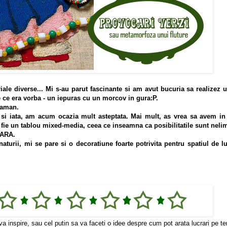
ale diverse... Mi s-au parut fascinante si am avut bucuria sa realizez 
 ce era vorba - un iepuras cu un morcov in gura:P.
 raman.
 si iata, am acum ocazia mult asteptata. Mai mult, as vrea sa avem in
a fie un tablou mixed-media, ceea ce inseamna ca posibilitatile sunt nelim
VARA.
aturii, mi se pare si o decoratiune foarte potrivita pentru spatiul de 
a inspire, sau cel putin sa va faceti o idee despre cum pot arata lucrari pe t