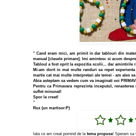
" Cand eram mici, am primit in dar tablouri din materi
manual [clasele primare]. Imi amintesc si acum despre
Tabloul a fost oprit la expozitia scolii... dar amintirile
Mi-am dorit in mai multe randuri sa repet experienta
martie cat mai multe interpretari ale temei - am ales s
Abia asteptam sa vedem cum va imaginati voi PRIMA
Pentru ca Primavara reprezinta inceputul, renasterea n
suflet minunat!
Spor la creat!
"
Rux (un martisor:P)
Iata ce am creat pornind de la
tema propusa
! Speram sa v