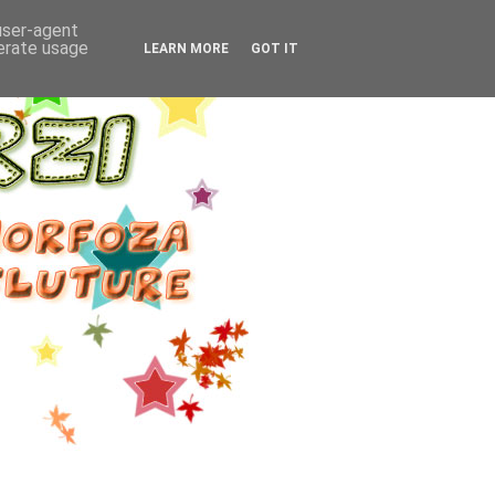
 user-agent
nerate usage
LEARN MORE
GOT IT