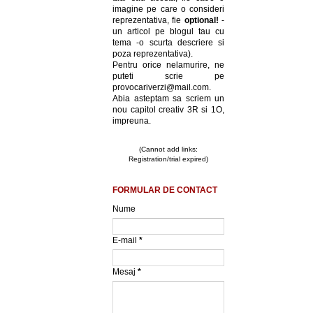
imagine pe care o consideri
reprezentativa, fie
optional!
-
un articol pe blogul tau cu
tema -o scurta descriere si
poza reprezentativa).
Pentru orice nelamurire, ne
puteti scrie pe
provocariverzi@mail.com.
Abia asteptam sa scriem un
nou capitol creativ 3R si 1O,
impreuna.
(Cannot add links:
Registration/trial expired)
FORMULAR DE CONTACT
Nume
E-mail
*
Mesaj
*