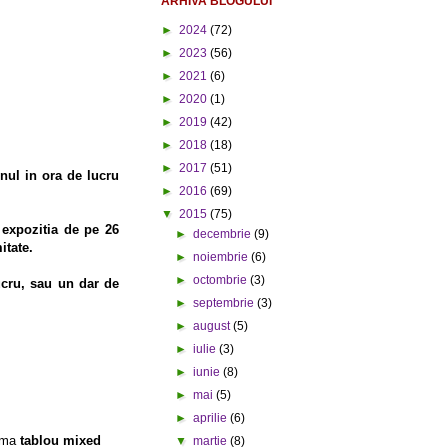
ARHIVA BLOGULUI
►
2024
(72)
►
2023
(56)
►
2021
(6)
►
2020
(1)
►
2019
(42)
►
2018
(18)
►
2017
(51)
unul in ora de lucru
►
2016
(69)
▼
2015
(75)
 expozitia de pe 26
►
decembrie
(9)
itate.
►
noiembrie
(6)
►
octombrie
(3)
lucru, sau un dar de
►
septembrie
(3)
►
august
(5)
►
iulie
(3)
►
iunie
(8)
►
mai
(5)
►
aprilie
(6)
ema
tablou mixed
▼
martie
(8)