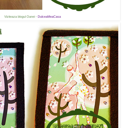
Viziteaza blogul Oanei -
DulceaMeaCasa