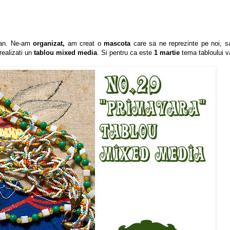
i an. Ne-am
organizat,
am creat o
mascota
care sa ne reprezinte pe noi, sa
ealizati un
tablou mixed media
. Si pentru ca este
1 martie
tema tabloului v