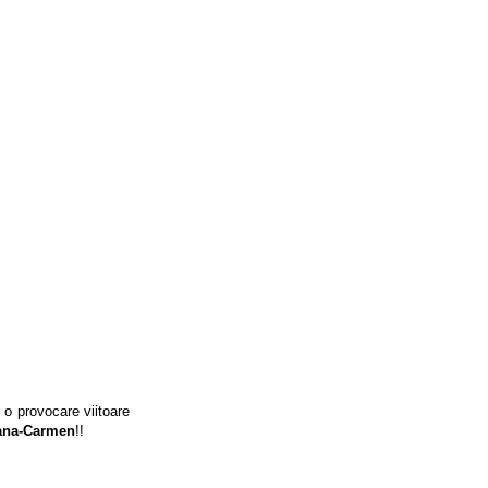
 o provocare viitoare
eana-Carmen
!!