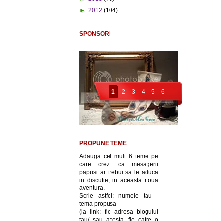
►
2012
(104)
SPONSORI
1
2
3
4
5
6
PROPUNE TEME
Adauga cel mult 6 teme pe
care crezi ca mesagerii
papusi ar trebui sa le aduca
in discutie, in aceasta noua
aventura.
Scrie astfel: numele tau -
tema propusa
(la link: fie adresa blogului
tau/ sau acesta, fie catre o