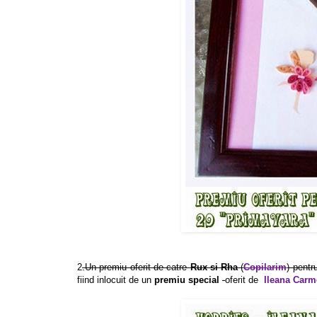
2
.Un premiu oferit de catre
Rux si Rha
(
Copilarim
) pentr
fiind inlocuit de un
premiu special
oferit de
Ileana Carm