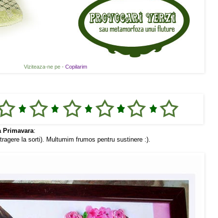
Viziteaza-ne pe -
Copilarim
a Primavara
:
(tragere la sorti). Multumim frumos pentru sustinere :).