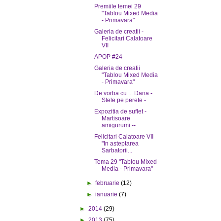
Premiile temei 29
"Tablou Mixed Media
- Primavara"
Galeria de creatii -
Felicitari Calatoare
VII
APOP #24
Galeria de creatii
"Tablou Mixed Media
- Primavara"
De vorba cu ... Dana -
Stele pe perete -
Expozitia de suflet -
Martisoare
amigurumi --
Felicitari Calatoare VII
"In asteptarea
Sarbatorii...
Tema 29 "Tablou Mixed
Media - Primavara"
►
februarie
(12)
►
ianuarie
(7)
►
2014
(29)
►
2013
(75)