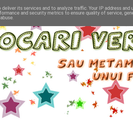
deliver its services and to analyze traffic. Your IP address and
formance and security metrics to ensure quality of service, ge
 abuse.