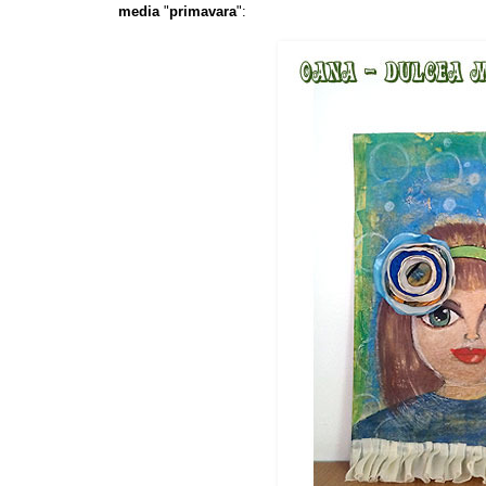
media
"
primavara
":