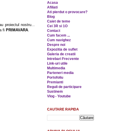
Acasa
Afiliati
Ati pierdut o provocare?
Blog
Caiet de teme
u proiectul nostru...
Cei 3R si 1O
a fi
PRIMAVARA
.
Contact
Cum facem ...
Cum navighez
Despre noi
Expozitia de suflet
Galeria de creatii
Intrebari Frecvente
Link-uri utile
Multimedia
Parteneri media
Portofoliu
Premianti
Reguli de participare
Sustinem
Vlog - Youtube
CAUTARE RAPIDA