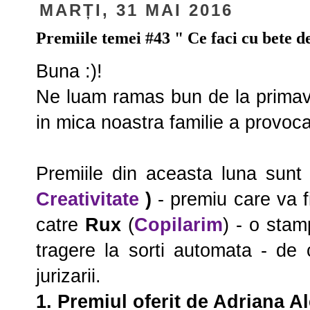
MARȚI, 31 MAI 2016
Premiile temei #43 " Ce faci cu bete d
Buna :)!
Ne luam ramas bun de la primav
in mica noastra familie a provocar
Premiile din aceasta luna sunt
Creativitate
)
- premiu care va f
catre
Rux
(
Copilarim
) - o stamp
tragere la sorti automata - de
jurizarii.
1.
Premiul oferit de
Adriana A