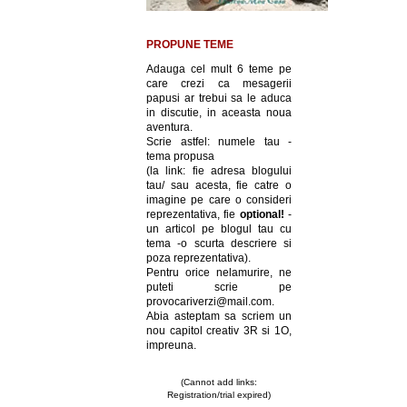
PROPUNE TEME
Adauga cel mult 6 teme pe
care crezi ca mesagerii
papusi ar trebui sa le aduca
in discutie, in aceasta noua
aventura.
Scrie astfel: numele tau -
tema propusa
(la link: fie adresa blogului
tau/ sau acesta, fie catre o
imagine pe care o consideri
reprezentativa, fie
optional!
-
un articol pe blogul tau cu
tema -o scurta descriere si
poza reprezentativa).
Pentru orice nelamurire, ne
puteti scrie pe
provocariverzi@mail.com.
Abia asteptam sa scriem un
nou capitol creativ 3R si 1O,
impreuna.
(Cannot add links:
Registration/trial expired)