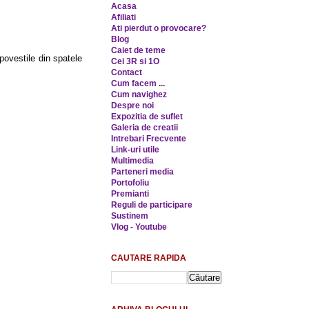
Acasa
Afiliati
Ati pierdut o provocare?
Blog
Caiet de teme
povestile din spatele
Cei 3R si 1O
Contact
Cum facem ...
Cum navighez
Despre noi
Expozitia de suflet
Galeria de creatii
Intrebari Frecvente
Link-uri utile
Multimedia
Parteneri media
Portofoliu
Premianti
Reguli de participare
Sustinem
Vlog - Youtube
CAUTARE RAPIDA