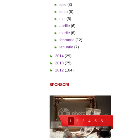
►
iulie
(3)
►
iunie
(8)
►
mai
(5)
►
aprilie
(6)
►
martie
(8)
►
februarie
(12)
►
ianuarie
(7)
►
2014
(29)
►
2013
(75)
►
2012
(104)
SPONSORI
1
2
3
4
5
6