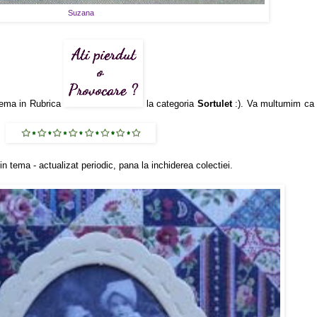
Suzana
 tema in Rubrica
la categoria
Sortulet
:). Va multumim ca v
i in tema - actualizat periodic, pana la inchiderea colectiei.