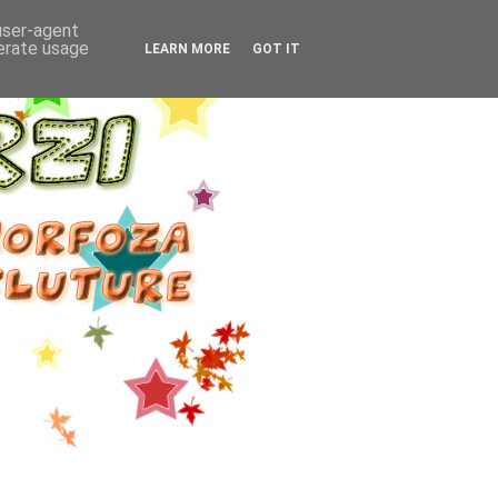
 user-agent
nerate usage
LEARN MORE
GOT IT