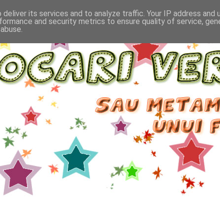
deliver its services and to analyze traffic. Your IP address and
formance and security metrics to ensure quality of service, ge
 abuse.