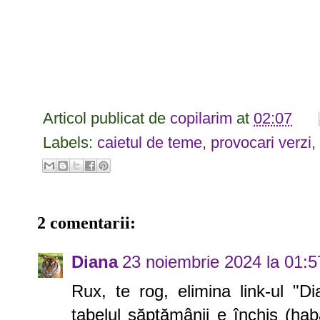
Articol publicat de
copilarim
at
02:07
Labels:
caietul de teme
,
provocari verzi
,
2 comentarii:
Diana
23 noiembrie 2024 la 01:5
Rux, te rog, elimina link-ul "Di
tabelul săptămânii e închis (ha