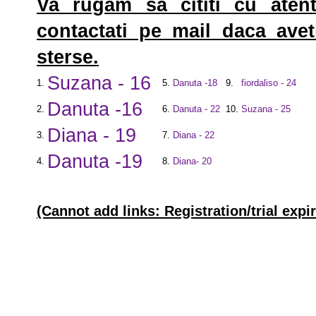
Va rugam sa cititi cu atent
contactati pe mail daca aveti
sterse.
Suzana - 16
1.
5.
Danuta -18
9.
fiordaliso - 24
Danuta -16
2.
6.
Danuta - 22
10.
Suzana - 25
Diana - 19
3.
7.
Diana - 22
Danuta -19
4.
8.
Diana- 20
(Cannot add links: Registration/trial expi