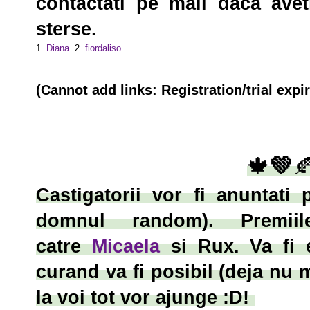
contactati pe mail daca aveti
sterse.
1.
Diana
2.
fiordaliso
(Cannot add links: Registration/trial expi
🍁
💚

Castigatorii vor fi anuntati
domnul
random
). Premi
catre
Micaela
si
Rux
. Va fi
curand va fi posibil (deja nu m
la voi tot vor ajunge :D!