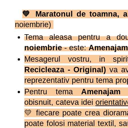
💚
Maratonul de toamna, al
noiembrie)
Tema aleasa pentru a dou
noiembrie
- este:
Amenajam
Mesagerul vostru, in spir
Recicleaza - Original)
va av
reprezentativ pentru tema pro
Pentru tema
Amenajam s
obisnuit,
cateva idei
orientati
💛 fiecare poate crea dioram
poate folosi material textil, s