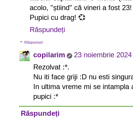
acolo, "știind" că vineri a fost 23
Pupici cu drag! 💞
Răspundeți
Răspunsuri
copilarim
23 noiembrie 2024 
Rezolvat :*.
Nu iti face griji :D nu esti singura
In ultima vreme mi se intampla a
pupici :*
Răspundeți