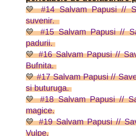
💛
#14 Salvam Papusi // Sa
suvenir.
💛
#15 Salvam Papusi // Sa
padurii.
💛
#16 Salvam Papusi // Save
Bufnita.
💛
#17 Salvam Papusi // Save
si buturuga.
💛
#18 Salvam Papusi // Sa
magice.
💛
#19 Salvam Papusi // Save
Vulpe.