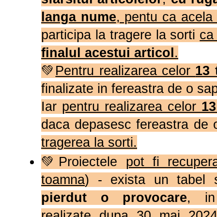
langa nume
, pentu ca acela
participa la tragere la sorti
ca 
finalul acestui articol
.
💚
Pentru realizarea celor
13 
finalizate in fereastra de o s
Iar
pentru realizarea celor
13
daca depasesc fereastra de
tragerea la sorti.
💚Proiectele
pot fi recuper
toamna
) - exista un tabel
pierdut o provocare
, in
realizate
dupa 30 mai 202