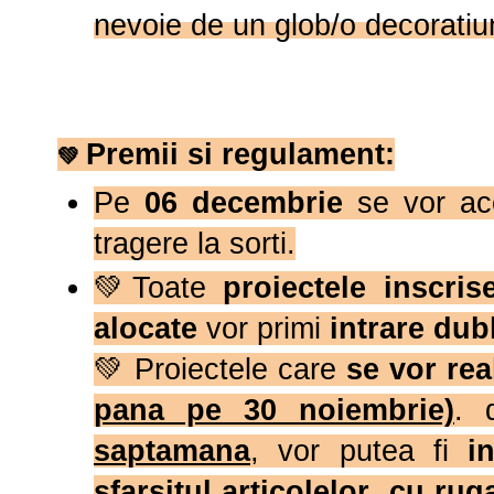
nevoie de un glob/o decoratiu
Premii si regulament:
💚
Pe
06 decembrie
se vor aco
tragere la sorti.
💚Toate
proiectele inscris
alocate
vor primi
intrare dub
💚 Proiectele care
se vor rea
pana pe 30 noiembrie)
. 
saptamana
, vor putea fi
i
sfarsitul articolelor
,
cu rug