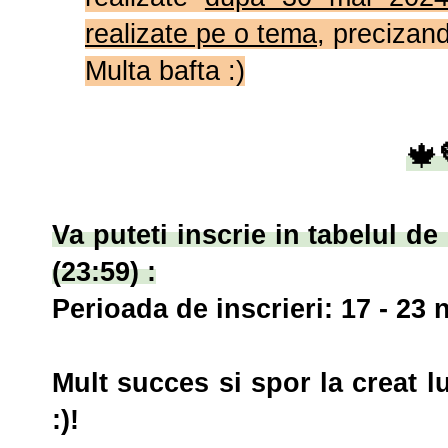
realizate pe o tema
, precizan
Multa bafta :)
🍁
Va puteti inscrie in tabelul d
(23:59) :
Perioada de inscrieri:
17 - 23 
Mult succes si spor la creat l
:)!