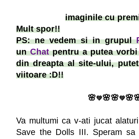
imaginile cu premi
Mult spor!!
PS: ne vedem si in grupul
un
Chat
pentru a putea vorbi 
din dreapta al site-ului, put
viitoare :D!!
🌸
🌸
🌸
🌸

💚
💚
Va multumi ca v-ati jucat alatu
Save the Dolls III. Speram sa n