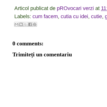
Articol publicat de
pROvocari verzi
at
11
Labels:
cum facem
,
cutia cu idei
,
cutie
,
0 comments:
Trimiteți un comentariu